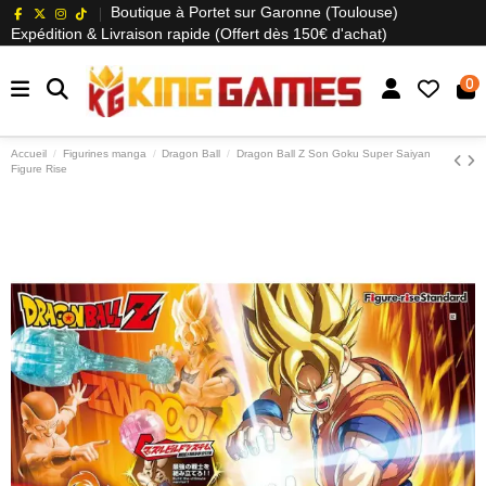
Boutique à Portet sur Garonne (Toulouse)
Expédition & Livraison rapide (Offert dès 150€ d'achat)
0
Accueil
Figurines manga
Dragon Ball
Dragon Ball Z Son Goku Super Saiyan
Figure Rise