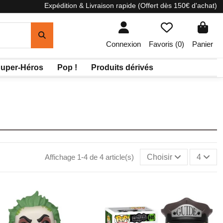
Expédition & Livraison rapide (Offert dès 150€ d'achat)
Connexion
Favoris (
0
)
Panier
uper-Héros
Pop !
Produits dérivés
Affichage 1-4 de 4 article(s)
Choisir
4