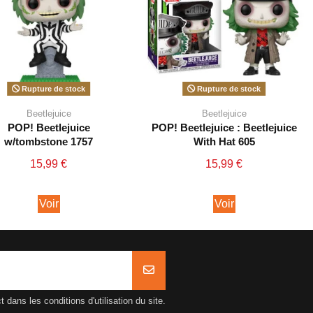
Rupture de stock
Rupture de stock
Beetlejuice
Beetlejuice
POP! Beetlejuice
POP! Beetlejuice : Beetlejuice
w/tombstone 1757
With Hat 605
15,99 €
15,99 €
Voir
Voir
ans les conditions d'utilisation du site.