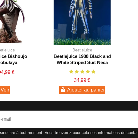
etlejuice
Beetlejuice
uice Bishoujo
Beetlejuice 1988 Black and
obukiya
White Striped Suit Neca
4,99 €
34,99 €
Voir
Ajouter au panier
nscrire à tout moment. Vous trouverez pour cela nos informations de contact d