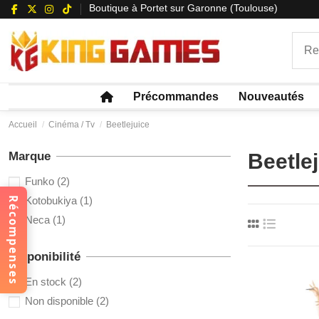
Boutique à Portet sur Garonne (Toulouse)
Précommandes
Nouveautés
Accueil
Cinéma / Tv
Beetlejuice
Marque
Beetle
Funko
(2)
Kotobukiya
(1)
Récompenses
Neca
(1)
Disponibilité
En stock
(2)
Non disponible
(2)