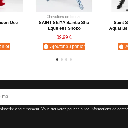
Chevaliers de bronze
idon Oce
SAINT SEIYA Saintia Sho
Saint 
Equuleus Shoko
Aquarius
89,99 €
anier
Ajouter au panier
A
nscrire à tout moment. Vous trouverez pour cela nos informations de contact d