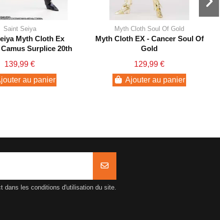
Saint Seiya
Myth Cloth Soul Of Gold
Seiya Myth Cloth Ex
Myth Cloth EX - Cancer Soul Of
 Camus Surplice 20th
Gold
Rev
139,99 €
129,99 €
jouter au panier
Ajouter au panier
ans les conditions d'utilisation du site.