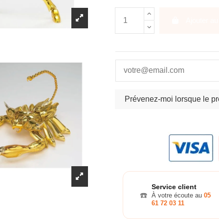
Ajouter au
Service client
☎️
À votre écoute au
05
61 72 03 11