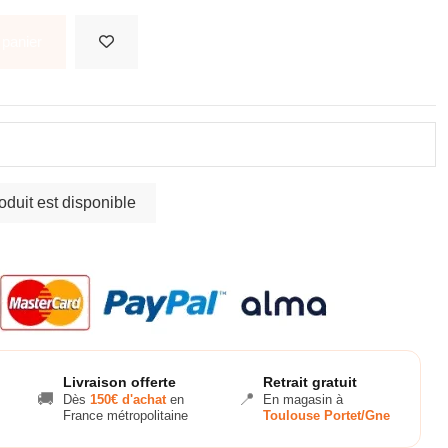
 panier
Livraison offerte
Retrait gratuit
🚚
📍
Dès
150€ d'achat
en
En magasin à
France métropolitaine
Toulouse Portet/Gne