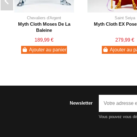
Chevaliers d'Argent
Saint Seiya
Myth Cloth Moses De La
Myth Cloth EX Pose
Baleine
189,99 €
279,99 €
Ajouter au panier
Ajouter au p
Newsletter
Vous pouvez vous dési