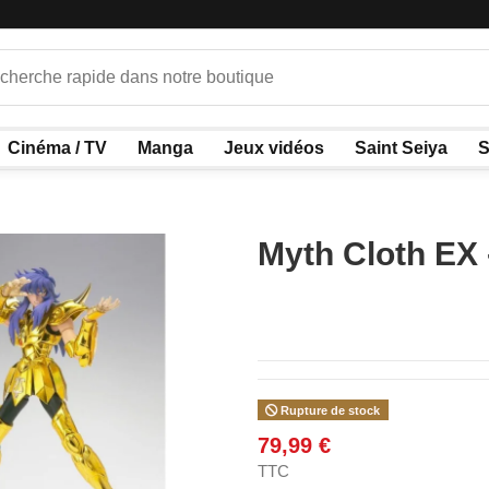
Cinéma / TV
Manga
Jeux vidéos
Saint Seiya
S
Myth Cloth EX 
Rupture de stock
79,99 €
TTC