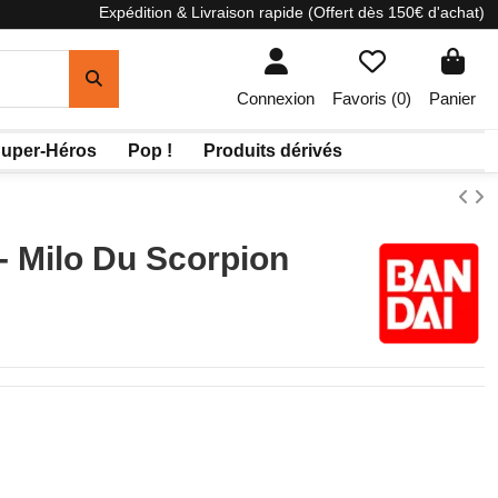
Expédition & Livraison rapide (Offert dès 150€ d'achat)
Connexion
Favoris (
0
)
Panier
uper-Héros
Pop !
Produits dérivés
- Milo Du Scorpion