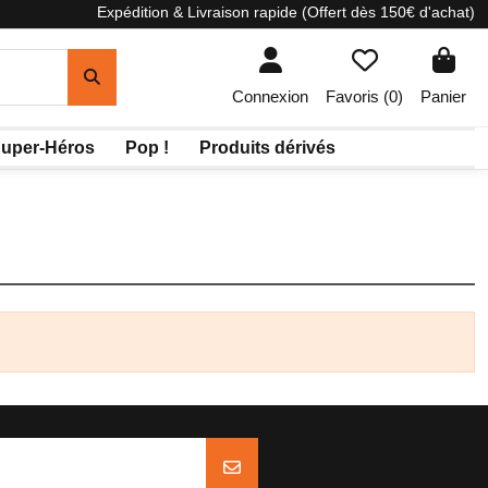
Expédition & Livraison rapide (Offert dès 150€ d'achat)
Connexion
Favoris (
0
)
Panier
uper-Héros
Pop !
Produits dérivés