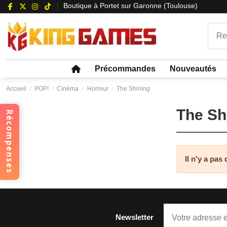
Boutique à Portet sur Garonne (Toulouse)
Précommandes
Nouveautés
Accueil
POP!
Cinéma
Horreur
The Shining
The Sh
Récompenses
Il n'y a pas
Newsletter