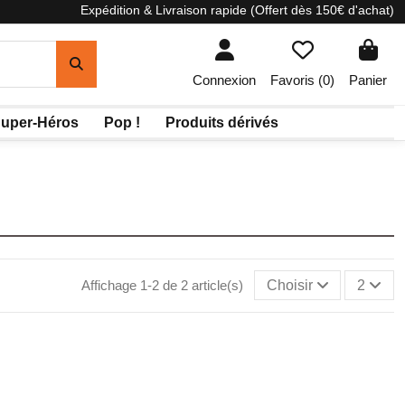
Expédition & Livraison rapide (Offert dès 150€ d'achat)
Connexion
Favoris (
0
)
Panier
uper-Héros
Pop !
Produits dérivés
Affichage 1-2 de 2 article(s)
Choisir
2