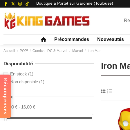
Boutique à Portet sur Garonne (Toulouse)
Précommandes
Nouveautés
Accueil
POP!
Comics - DC & Marvel
Marvel
Iron Man
Disponibilité
Iron M
En stock
(1)
Récompenses
Non disponible
(1)
Prix
15,00 € - 16,00 €