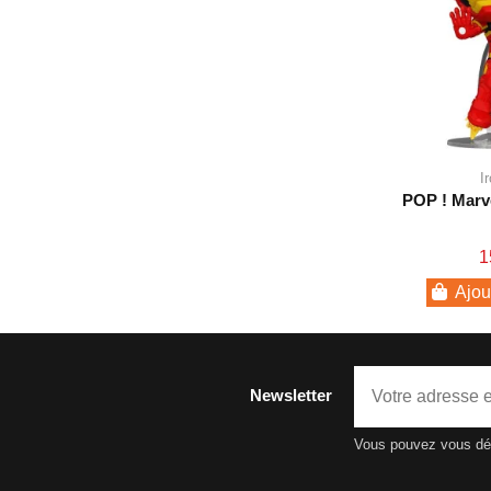
I
POP ! Marv
1
Ajou
Newsletter
Vous pouvez vous dési