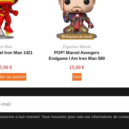
Rupture de stock
ron Man
Figurines Marvel
el Iron Man 1421
POP! Marvel Avengers
Endgame I Am Iron Man 580
5,99 €
15,99 €
ter au panier
Voir
nscrire à tout moment. Vous trouverez pour cela nos informations de contact d