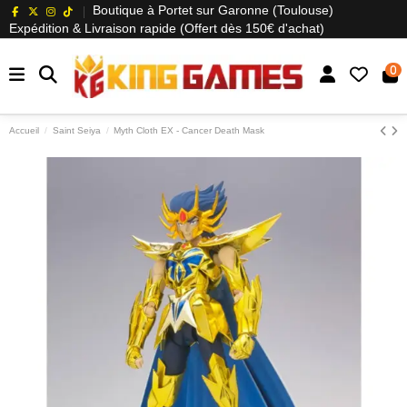
Boutique à Portet sur Garonne (Toulouse)
Expédition & Livraison rapide (Offert dès 150€ d'achat)
0
Accueil
Saint Seiya
Myth Cloth EX - Cancer Death Mask