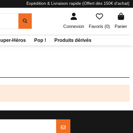
Expédition & Livraison rapide (Offert dès 150€ d'achat)
Connexion
Favoris (
0
)
Panier
uper-Héros
Pop !
Produits dérivés