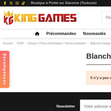
Boutique à Portet sur Garonne (Toulouse)
Précommandes
Nouveautés
Accueil
POP!
Disney / Films d'animation / Séries animées
Blanche Neige 
Blanch
Récompenses
Il n'y a pas
Newsletter