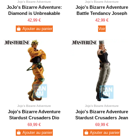
Jojo's Bizarre Adventure
Jojo's Bizarre Adventure
JoJo's Bizarre Adventure:
Jojo's Bizarre Adventure
Diamond is Unbreakable
Battle Tendancy Joseph
Josuke Higashikata
Joestar Pop Up Parade
42,99 €
42,99 €
Ajouter au panier
Voir
Jojo's Bizarre Adventure
Jojo's Bizarre Adventure
Jojo's Bizarre Adventure
Jojo's Bizarre Adventure
Stardust Crusaders Dio
Stardust Crusaders Jean
Brando Ichibansho
Pierre Polnareff
69,99 €
69,99 €
Ichibansho
Ajouter au panier
Ajouter au panier