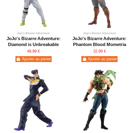
Jojo's Bizarre Adventure
Jojo's Bizarre Adventure
JoJo's Bizarre Adventure:
JoJo's Bizarre Adventure:
Diamond is Unbreakable
Phantom Blood Mometria
Rohan Kishibe Pop Up
Jonathan Joestar
49,99 €
32,99 €
Parade
Ajouter au panier
Ajouter au panier