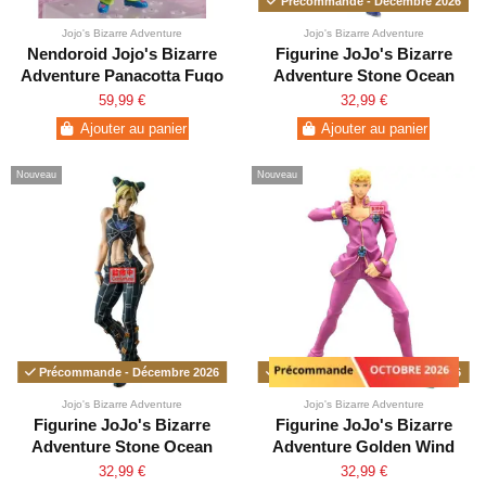
Précommande - Décembre 2026
Jojo's Bizarre Adventure
Jojo's Bizarre Adventure
Nendoroid Jojo's Bizarre
Figurine JoJo's Bizarre
Adventure Panacotta Fugo
Adventure Stone Ocean
Enrico Pucci Mometria
59,99 €
32,99 €
Ajouter au panier
Ajouter au panier
Nouveau
Nouveau
Précommande - Décembre 2026
Précommande - Novembre 2026
Jojo's Bizarre Adventure
Jojo's Bizarre Adventure
Figurine JoJo's Bizarre
Figurine JoJo's Bizarre
Adventure Stone Ocean
Adventure Golden Wind
Jolyne Cujoh Mometria
Giorno Giovanna
32,99 €
32,99 €