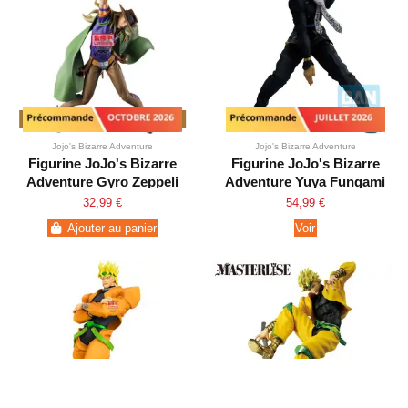
Précommande - Octobre 2026
Précommande - Juillet 2026
Jojo's Bizarre Adventure
Jojo's Bizarre Adventure
Figurine JoJo's Bizarre
Figurine JoJo's Bizarre
Adventure Gyro Zeppeli
Adventure Yuya Fungami
Steel Ball Run
Ichibansho
32,99 €
54,99 €
Ajouter au panier
Voir