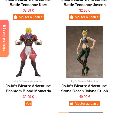
Battle Tendancy Kars
Battle Tendancy Joseph
Mometria
Joestar Mometria
32,99 €
32,99 €
Ajouter au panier
Ajouter au panier
Récompenses
Jojo's Bizarre Adventure
Jojo's Bizarre Adventure
JoJo's Bizarre Adventure:
JoJo's Bizarre Adventure:
Phantom Blood Mometria
Stone Ocean Jolyne Cujoh
Dio Brando
Pop Up Parade
32,99 €
49,99 €
Voir
Ajouter au panier