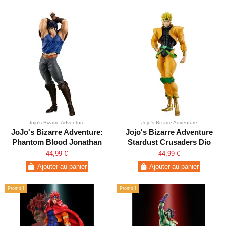
Jojo's Bizarre Adventure
Jojo's Bizarre Adventure
JoJo's Bizarre Adventure:
Jojo's Bizarre Adventure
Phantom Blood Jonathan
Stardust Crusaders Dio
Joestar Pop Up Parade
PUP
44,99 €
44,99 €
Ajouter au panier
Ajouter au panier
Promo !
Promo !