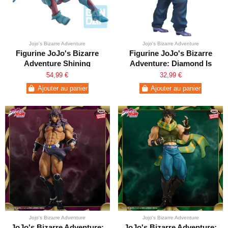
Jojo's Bizarre Adventure
Jojo's Bizarre Adventure
Figurine JoJo's Bizarre
Figurine JoJo's Bizarre
Adventure Shining
Adventure: Diamond Is
Diamond Ichibansho
Unbreakable Josuke
54,99 €
32,99 €
Higashikata Mometria
Ajouter au panier
Ajouter au panier
Jojo's Bizarre Adventure
Jojo's Bizarre Adventure
JoJo's Bizarre Adventure:
JoJo's Bizarre Adventure: