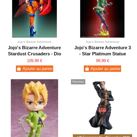
Jojo's Bizarre Adventure
Jojo's Bizarre Adventure
Jojo's Bizarre Adventure
Jojo's Bizarre Adventure 3
Stardust Crusaders - Dio
- Star Platinum Statue
Legend
109,99 €
99,99 €
Ajouter au panier
Ajouter au panier
Nouveau