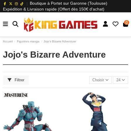
Boutique à Portet sur Garonne (Toulouse)
Expédition & Livraison rapide (Offert dès 150€ d'achat)
0
Accueil
Figurines manga
Jojo's Bizarre Adventure
Jojo's Bizarre Adventure
Filtrer
Choisir
24