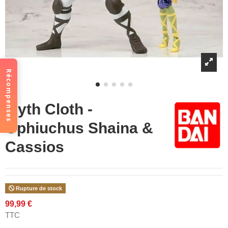
Récompenses
Myth Cloth -
Ophiuchus Shaina &
Cassios
Rupture de stock
99,99 €
TTC