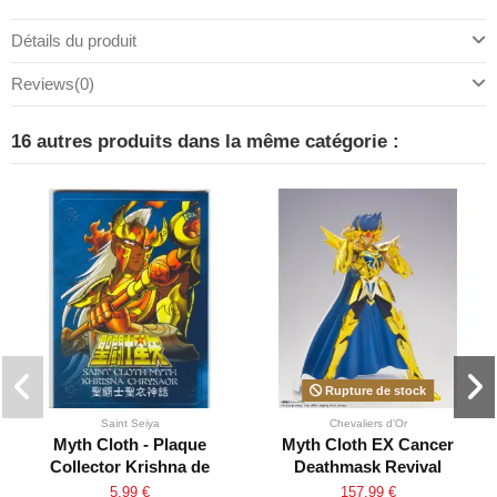
Détails du produit
Reviews
(0)
16 autres produits dans la même catégorie :
Rupture de stock
Saint Seiya
Chevaliers d'Or
Myth Cloth - Plaque
Myth Cloth EX Cancer
Collector Krishna de
Deathmask Revival
Chrysaor
5,99 €
157,99 €