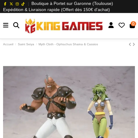
Boutique à Portet sur Garonne (Toulouse)
Expédition & Livraison rapide (Offert dès 150€ d'achat)
0
Accueil
Saint Seiya
Myth Cloth - Ophiuchus Shaina & Cassios