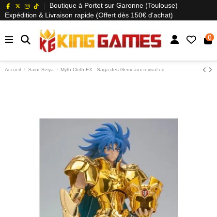
Boutique à Portet sur Garonne (Toulouse)
Expédition & Livraison rapide (Offert dès 150€ d'achat)
0
Accueil
Saint Seiya
Myth Cloth EX - Saga des Gemeaux revival ed.