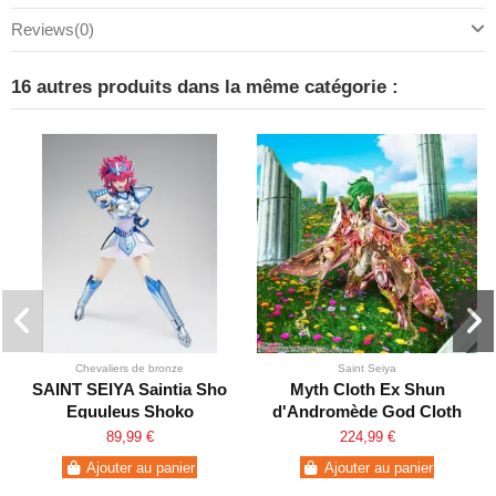
Reviews
(0)
16 autres produits dans la même catégorie :
Chevaliers de bronze
Saint Seiya
SAINT SEIYA Saintia Sho
Myth Cloth Ex Shun
Equuleus Shoko
d'Andromède God Cloth
V4
89,99 €
224,99 €
Ajouter au panier
Ajouter au panier