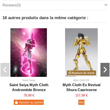
Reviews
(0)
16 autres produits dans la même catégorie :
Rupture de stock
Saint Seiya
Myth Cloth EX
Saint Seiya Myth Cloth
Myth Cloth Ex Revival
Andromède Bronze
Shura Capricorne
Revival
79,99 €
157,99 €
Ajouter au panier
Voir