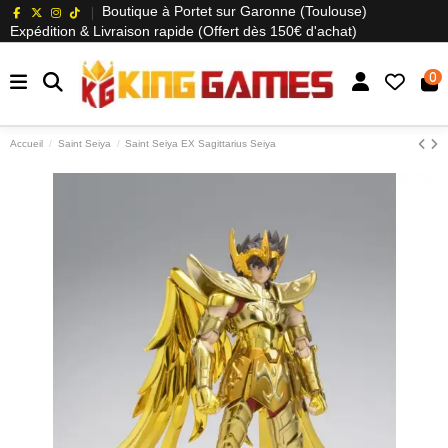
Boutique à Portet sur Garonne (Toulouse)
Expédition & Livraison rapide (Offert dès 150€ d'achat)
0
Accueil
Saint Seiya
Saint Seiya EX Sagittarius Seiya