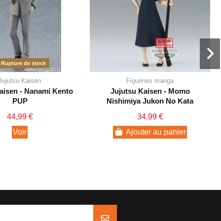
Rupture de stock
Jujutsu Kaisen
Figurines manga
aisen - Nanami Kento
Jujutsu Kaisen - Momo
PUP
Nishimiya Jukon No Kata
44,99 €
34,99 €
Voir
Ajouter au panier