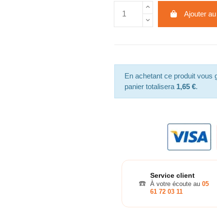
Ajouter au
En achetant ce produit vous
panier totalisera
1,65 €
.
Service client
☎️
À votre écoute au
05
61 72 03 11