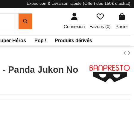
Expédition & Livraison rapide (Offert dès 150€ d'achat)
Connexion
Favoris (
0
)
Panier
uper-Héros
Pop !
Produits dérivés
n - Panda Jukon No