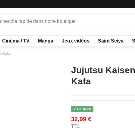
Cinéma / TV
Manga
Jeux vidéos
Saint Seiya
S
o Kata
Jujutsu Kaise
Kata
En stock
32,99 €
TTC