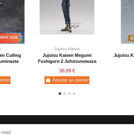
mbre 2026
n
Jujutsu Kaisen
en Culling
Jujutsu Kaisen Megumi
Jujutsu K
Luminasta
Fushiguro 2 Jufutsunowaza
36,99 €
anier
Ajouter au panier