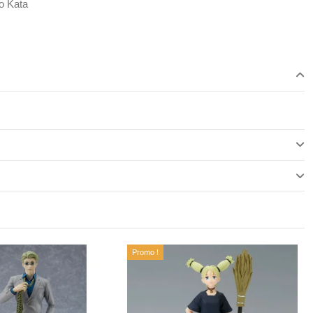
o Kata
Promo !