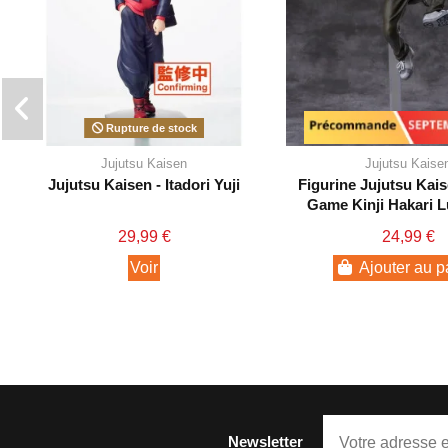
Rupture de stock
Précommande - Septe
Jujutsu Kaisen
Jujutsu Kaise
Jujutsu Kaisen - Itadori Yuji
Figurine Jujutsu Kais
Game Kinji Hakari 
29,99 €
24,99 €
Voir
Ajouter au p
Newsletter