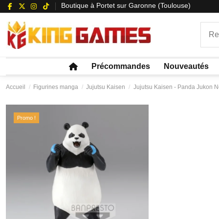
Boutique à Portet sur Garonne (Toulouse)
Précommandes
Nouveautés
Accueil
Figurines manga
Jujutsu Kaisen
Jujutsu Kaisen - Panda Jukon N
Promo !