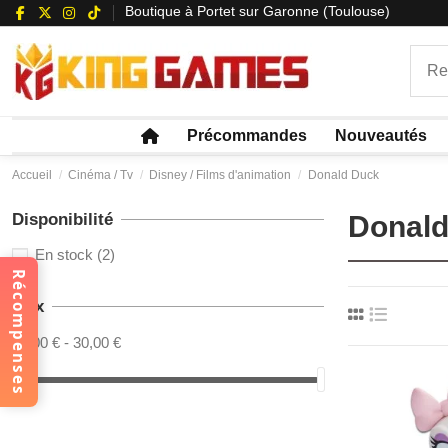
Boutique à Portet sur Garonne (Toulouse)
Précommandes
Nouveautés
Accueil
Cinéma / Tv
Disney / Films d'animation
Donald Duck
Disponibilité
Donald
En stock
(2)
Récompenses
Prix
29,00 € - 30,00 €