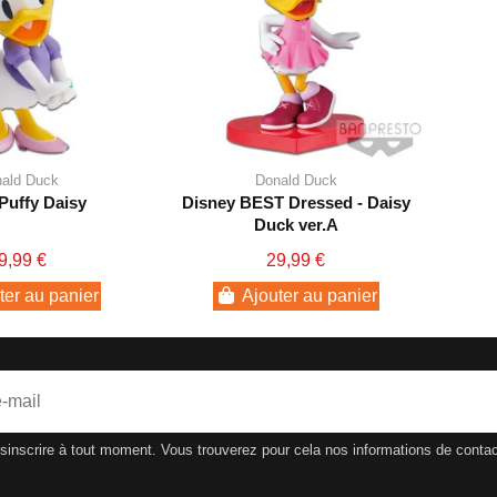
ald Duck
Donald Duck
 Puffy Daisy
Disney BEST Dressed - Daisy
Duck ver.A
9,99 €
29,99 €
ter au panier
Ajouter au panier
nscrire à tout moment. Vous trouverez pour cela nos informations de contact d