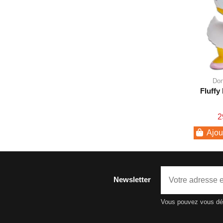
Don
Fluffy
2
Ajou
Newsletter
Vous pouvez vous dési