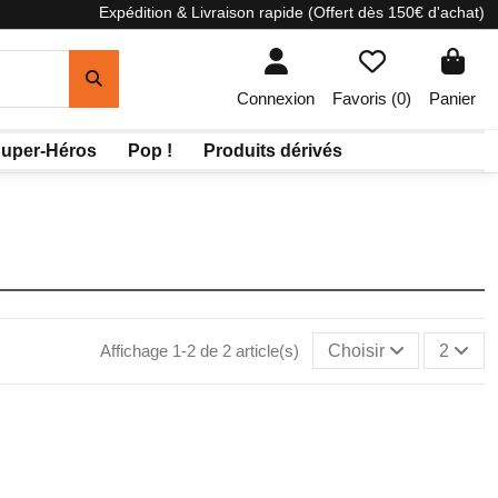
Expédition & Livraison rapide (Offert dès 150€ d'achat)
Connexion
Favoris (
0
)
Panier
uper-Héros
Pop !
Produits dérivés
Affichage 1-2 de 2 article(s)
Choisir
2