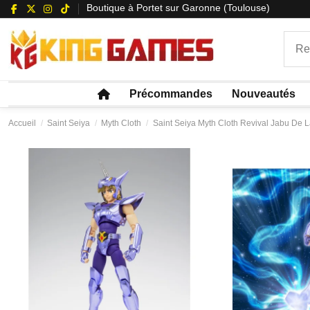
Boutique à Portet sur Garonne (Toulouse)
Précommandes
Nouveautés
Accueil
Saint Seiya
Myth Cloth
Saint Seiya Myth Cloth Revival Jabu De L