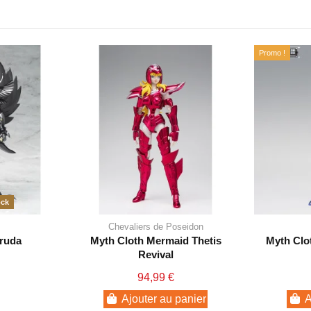
Promo !
ock
Chevaliers de Poseidon
aruda
Myth Cloth Mermaid Thetis
Myth Clo
Revival
94,99 €
Ajouter au panier
A