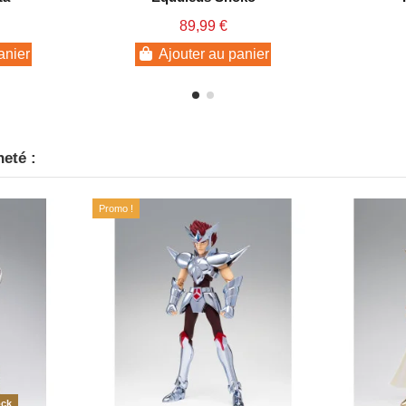
89,99 €
anier
Ajouter au panier
heté :
Promo !
ock