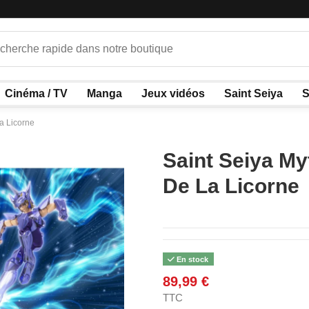
Cinéma / TV
Manga
Jeux vidéos
Saint Seiya
S
a Licorne
Saint Seiya My
De La Licorne
En stock
89,99 €
TTC