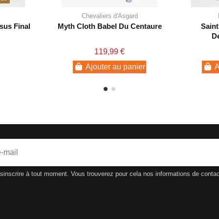
Chevaliers d'Asgard
sus Final
Myth Cloth Babel Du Centaure
Saint
D
119,99 €
Ajouter au panier
A
nscrire à tout moment. Vous trouverez pour cela nos informations de contact d