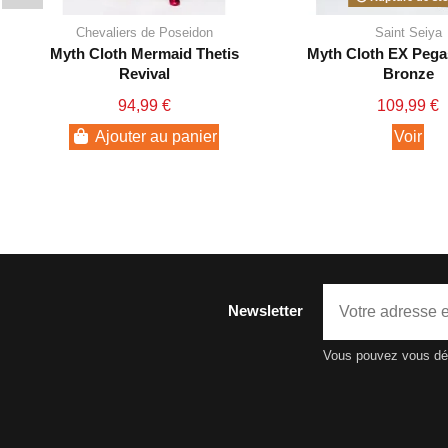
Chevaliers de Poseidon
Saint Seiya
Myth Cloth Mermaid Thetis
Myth Cloth EX Pega
Revival
Bronze
94,99 €
109,99 €
Ajouter au panier
Voir
Newsletter
Vous pouvez vous dési