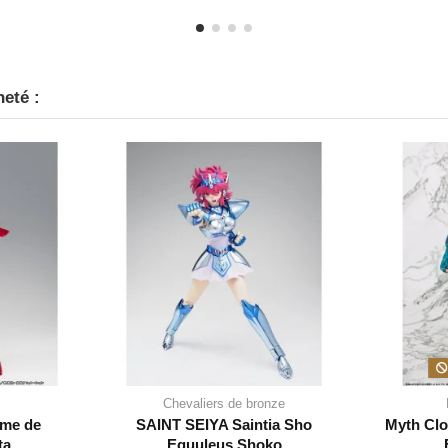
heté :
Chevaliers de bronze
ime de
SAINT SEIYA Saintia Sho
Myth Clo
ta
Equuleus Shoko