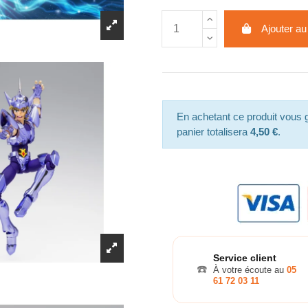
Ajouter au
En achetant ce produit vous
panier totalisera
4,50 €
.
Service client
☎️
À votre écoute au
05
61 72 03 11