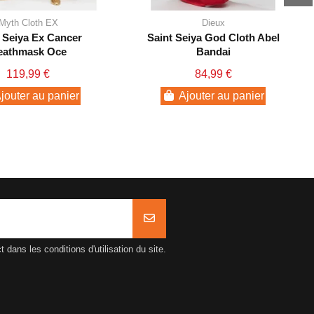
Myth Cloth EX
Dieux
 Seiya Ex Cancer
Saint Seiya God Cloth Abel
eathmask Oce
Bandai
119,99 €
84,99 €
jouter au panier
Ajouter au panier
ans les conditions d'utilisation du site.