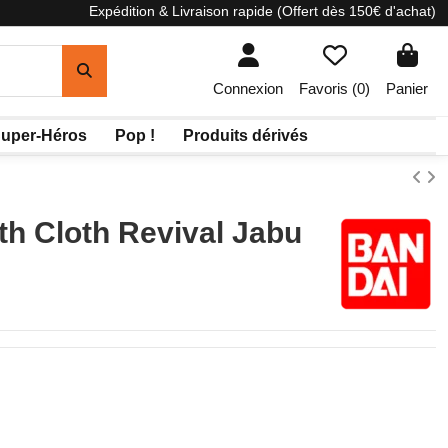
Expédition & Livraison rapide (Offert dès 150€ d'achat)
Connexion
Favoris (
0
)
Panier
uper-Héros
Pop !
Produits dérivés
th Cloth Revival Jabu