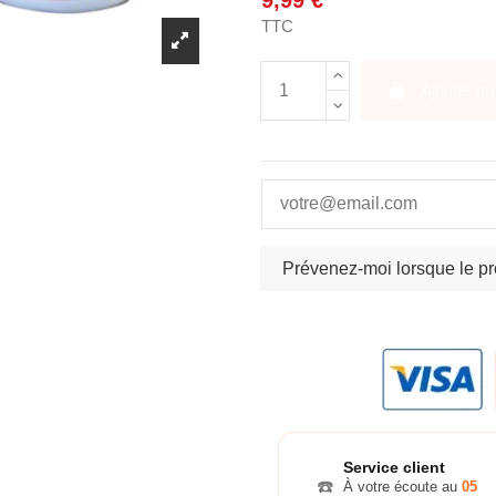
9,99 €
TTC
Ajouter au
Service client
☎️
À votre écoute au
05