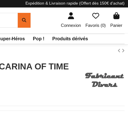
Expédition & Livraison rapide (Offert dès 150€ d'achat)
Connexion
Favoris (
0
)
Panier
uper-Héros
Pop !
Produits dérivés
CARINA OF TIME