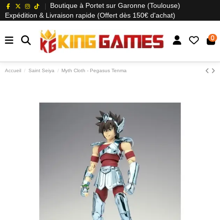
Boutique à Portet sur Garonne (Toulouse)
Expédition & Livraison rapide (Offert dès 150€ d'achat)
0
Accueil
Saint Seiya
Myth Cloth - Pegasus Tenma