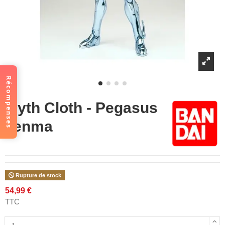
Récompenses
Myth Cloth - Pegasus
Tenma
Rupture de stock
54,99 €
TTC