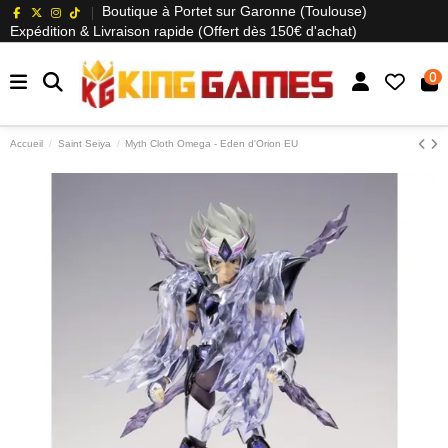
Boutique à Portet sur Garonne (Toulouse)
Expédition & Livraison rapide (Offert dès 150€ d'achat)
0
Accueil
Saint Seiya
Myth Cloth Omega - Eden d'Orion EU