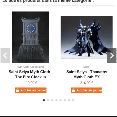
16 autres produits dans la même catégorie :
Myth Cloth Accessoires
Dieux
Saint Seiya Myth Cloth -
Saint Seiya - Thanatos
The Fire Clock in
Myth Cloth EX
Sanctuary
119,99 €
214,99 €
Ajouter au panier
Ajouter au panier