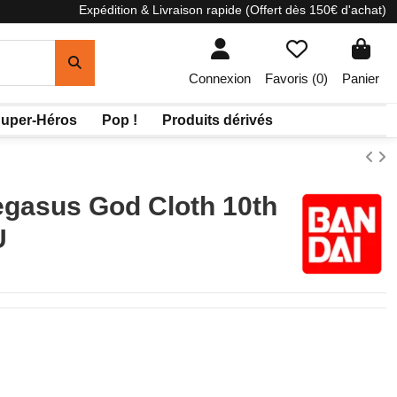
Expédition & Livraison rapide (Offert dès 150€ d'achat)
Connexion
Favoris (
0
)
Panier
uper-Héros
Pop !
Produits dérivés
egasus God Cloth 10th
U