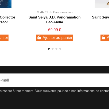
Myth Cloth Panoramation
Collector
Saint Seiya D.D. Panoramation
Saint Sei
ysaor
Leo Aiolia
69,99 €
anier
Ajouter au panier
A
nscrire à tout moment. Vous trouverez pour cela nos informations de contact d