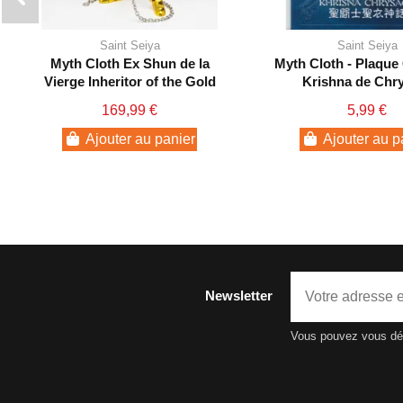
Saint Seiya
Saint Seiya
Myth Cloth Ex Shun de la
Myth Cloth - Plaque 
Vierge Inheritor of the Gold
Krishna de Chr
Cloth
169,99 €
5,99 €
Ajouter au panier
Ajouter au p
Newsletter
Vous pouvez vous dési