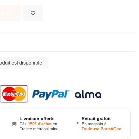
 panier
Livraison offerte
Retrait gratuit
🚚
📍
Dès
150€ d'achat
en
En magasin à
France métropolitaine
Toulouse Portet/Gne