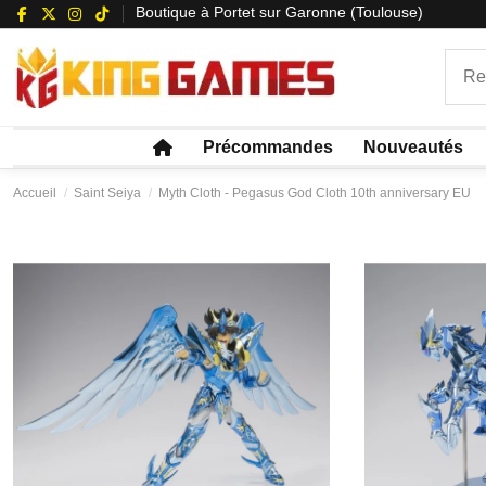
Boutique à Portet sur Garonne (Toulouse)
Précommandes
Nouveautés
Accueil
Saint Seiya
Myth Cloth - Pegasus God Cloth 10th anniversary EU