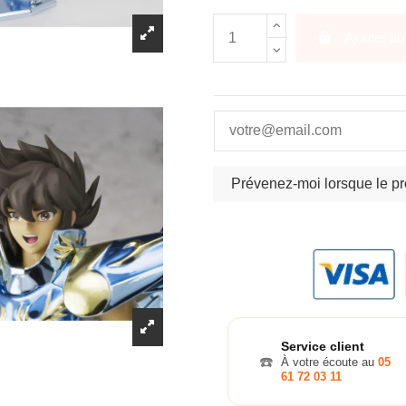
Ajouter au
Service client
☎️
À votre écoute au
05
61 72 03 11