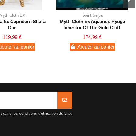
Myth Cloth EX
Saint Seiya
ya Ex Capricorn Shura
Myth Cloth Ex Aquarius Hyoga
Oce
Inheritor Of The Gold Cloth
119,99 €
174,99 €
jouter au panier
Ajouter au panier
ans les conditions d'utilisation du site.