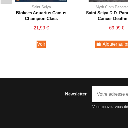
Saint Seiya
Myth Cloth Panora
Blokees Aquarius Camus
Saint Seiya D.D. Pa
Champion Class
Cancer Death
21,99 €
69,99 €
Voir
Ajouter au p
Newsletter
Vous pouvez vous dési