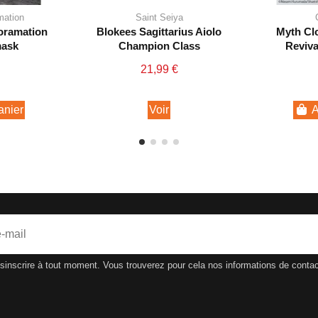
mation
Saint Seiya
noramation
Blokees Sagittarius Aiolo
Myth Clo
mask
Champion Class
Reviva
21,99 €
anier
Voir
A
nscrire à tout moment. Vous trouverez pour cela nos informations de contact d