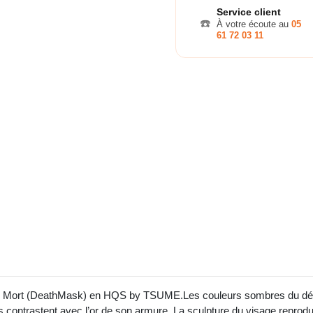
Service client
☎️
À votre écoute au
05
61 72 03 11
de Mort (DeathMask) en HQS by TSUME.Les couleurs sombres du décor 
contrastent avec l’or de son armure. La sculpture du visage reproduit 