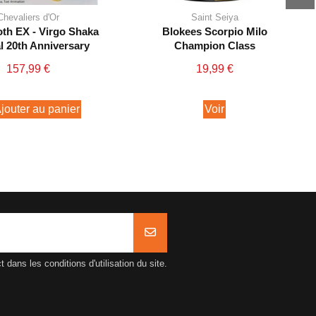
Chevaliers d'Or
Saint Seiya
th EX - Virgo Shaka
Blokees Scorpio Milo
l 20th Anniversary
Champion Class
157,99 €
19,99 €
jouter au panier
Voir
ans les conditions d'utilisation du site.