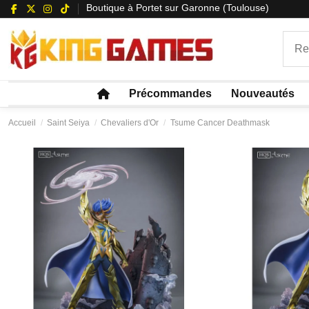
Boutique à Portet sur Garonne (Toulouse)
Précommandes
Nouveautés
Accueil
Saint Seiya
Chevaliers d'Or
Tsume Cancer Deathmask