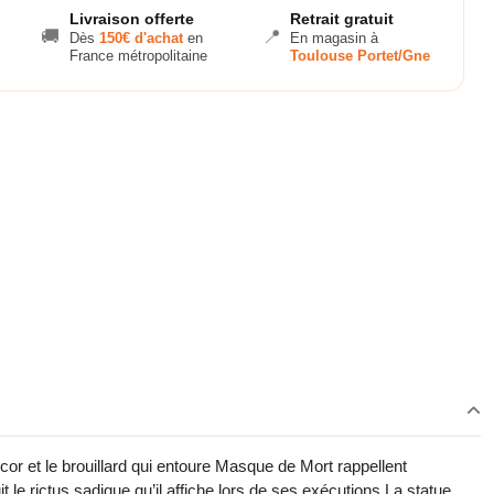
Livraison offerte
Retrait gratuit
🚚
📍
Dès
150€ d'achat
en
En magasin à
France métropolitaine
Toulouse Portet/Gne
et le brouillard qui entoure Masque de Mort rappellent
le rictus sadique qu’il affiche lors de ses exécutions.La statue