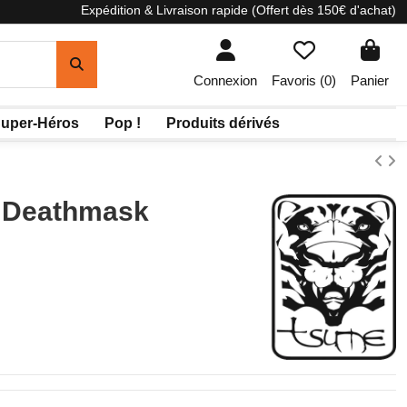
Expédition & Livraison rapide (Offert dès 150€ d'achat)
Connexion
Favoris (
0
)
Panier
uper-Héros
Pop !
Produits dérivés
 Deathmask