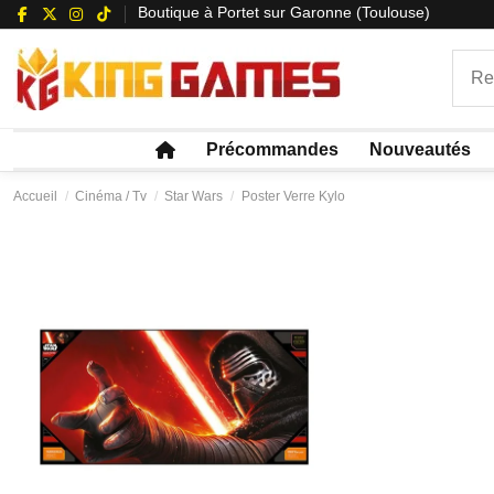
Boutique à Portet sur Garonne (Toulouse)
Précommandes
Nouveautés
Accueil
Cinéma / Tv
Star Wars
Poster Verre Kylo