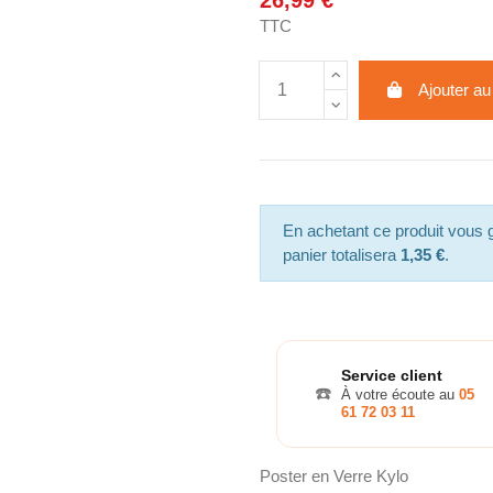
26,99 €
TTC
Ajouter au
En achetant ce produit vous
panier totalisera
1,35 €
.
Service client
☎️
À votre écoute au
05
61 72 03 11
Poster en Verre Kylo