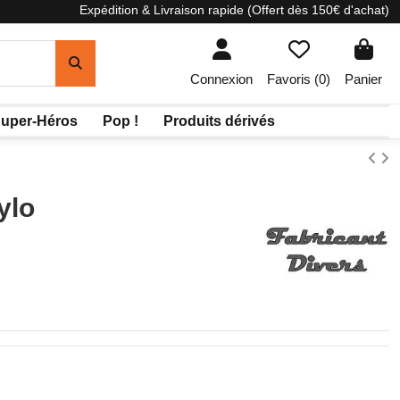
Expédition & Livraison rapide (Offert dès 150€ d'achat)
Connexion
Favoris (
0
)
Panier
uper-Héros
Pop !
Produits dérivés
ylo