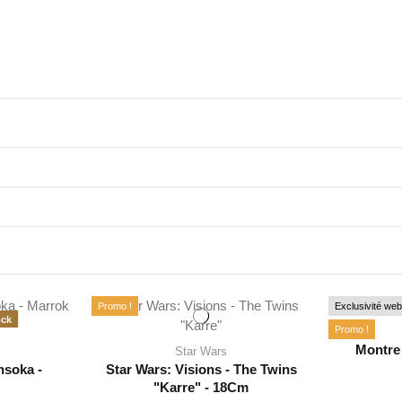
Promo !
Exclusivité web
ock
Promo !
Montre
Star Wars
hsoka -
Star Wars: Visions - The Twins
"Karre" - 18Cm