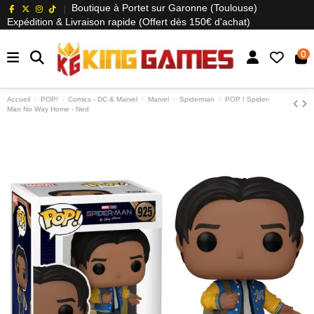
Boutique à Portet sur Garonne (Toulouse)
Expédition & Livraison rapide (Offert dès 150€ d'achat)
0
Accueil
POP!
Comics - DC & Marvel
Marvel
Spiderman
POP ! Spider-
Man No Way Home - Ned