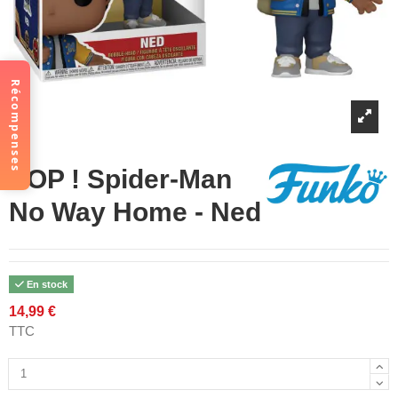
Récompenses
POP ! Spider-Man
No Way Home - Ned
En stock
14,99 €
TTC