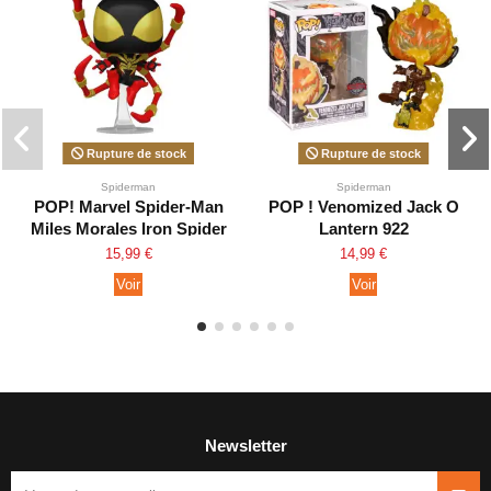
Rupture de stock
Rupture de stock
Spiderman
Spiderman
POP! Marvel Spider-Man
POP ! Venomized Jack O
Miles Morales Iron Spider
Lantern 922
1448
15,99 €
14,99 €
Voir
Voir
Newsletter