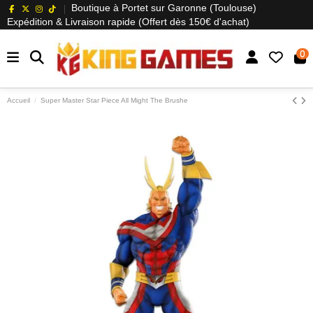
Boutique à Portet sur Garonne (Toulouse)
Expédition & Livraison rapide (Offert dès 150€ d'achat)
0
Accueil
Super Master Star Piece All Might The Brushe