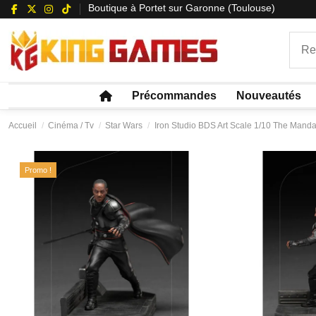
Boutique à Portet sur Garonne (Toulouse)
Précommandes
Nouveautés
Accueil
Cinéma / Tv
Star Wars
Iron Studio BDS Art Scale 1/10 The Manda
Promo !