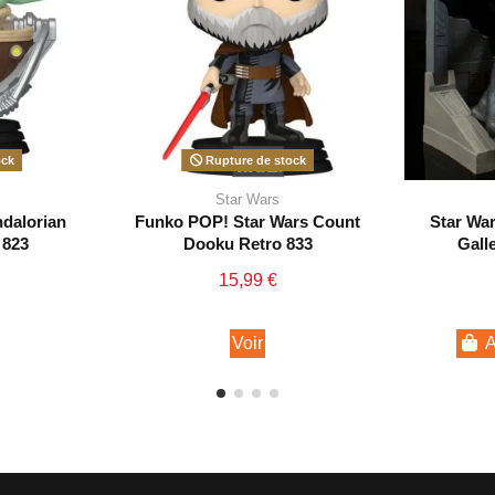
ock
Rupture de stock
Star Wars
dalorian
Funko POP! Star Wars Count
Star War
 823
Dooku Retro 833
Gall
15,99 €
Voir
A