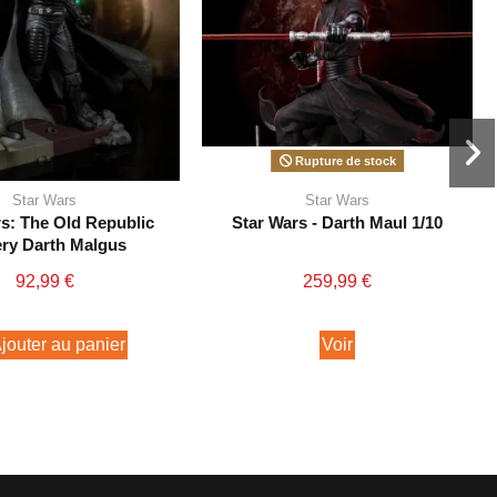
Rupture de stock
Star Wars
Star Wars
s: The Old Republic
Star Wars - Darth Maul 1/10
ery Darth Malgus
92,99 €
259,99 €
jouter au panier
Voir