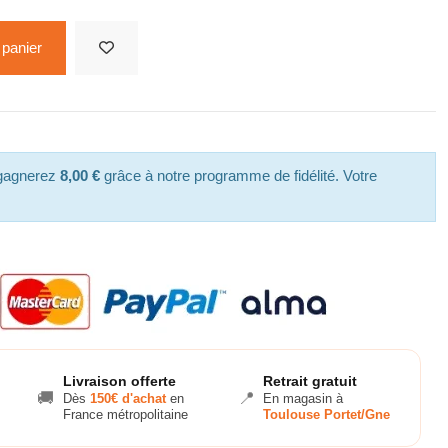
 panier
 gagnerez
8,00 €
grâce à notre programme de fidélité. Votre
Livraison offerte
Retrait gratuit
🚚
📍
Dès
150€ d'achat
en
En magasin à
France métropolitaine
Toulouse Portet/Gne