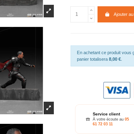
Ajouter au
En achetant ce produit vous
panier totalisera
8,00 €
.
Service client
☎️
À votre écoute au
05
61 72 03 11