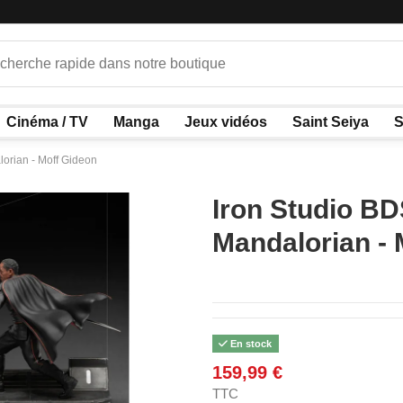
Cinéma / TV
Manga
Jeux vidéos
Saint Seiya
S
lorian - Moff Gideon
Iron Studio BD
Mandalorian - 
En stock
159,99 €
TTC