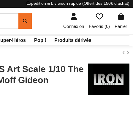
Expédition & Livraison rapide (Offert dès 150€ d'achat)
Connexion
Favoris (
0
)
Panier
uper-Héros
Pop !
Produits dérivés
S Art Scale 1/10 The
Moff Gideon