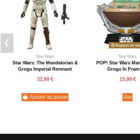
Rupture de st
Star Wars
Star Wars
Star Wars: The Mandalorian &
POP! Star Wars Man
Grogu Imperial Remnant
Grogu In Pram
Stormtrooper Black Series
32,99 €
15,99 €
Ajouter au panier
Voir