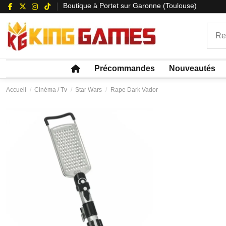
Boutique à Portet sur Garonne (Toulouse)
Précommandes
Nouveautés
Accueil
Cinéma / Tv
Star Wars
Rape Dark Vador