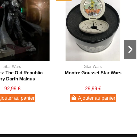
Star Wars
Star Wars
s: The Old Republic
Montre Gousset Star Wars
ery Darth Malgus
92,99 €
29,99 €
jouter au panier
Ajouter au panier