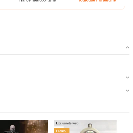
France métropolitaine
Toulouse Portet/Gne
Exclusivité web
Promo !