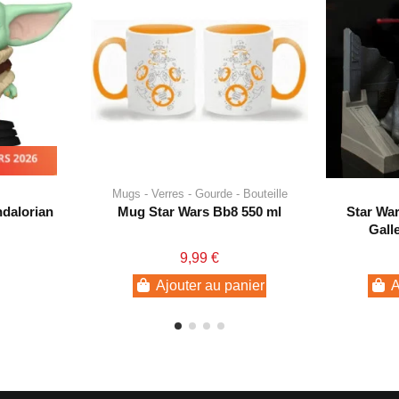
s 2026
Mugs - Verres - Gourde - Bouteille
dalorian
Mug Star Wars Bb8 550 ml
Star War
Gall
9,99 €
Ajouter au panier
A