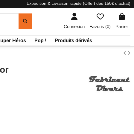
Expédition & Livraison rapide (Offert dès 150€ d'achat)
Connexion
Favoris (
0
)
Panier
uper-Héros
Pop !
Produits dérivés
or