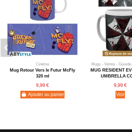
Rupture de st
Cinéma
Mugs - Verres - Gourde 
Mug Retour Vers le Futur McFly
MUG RESIDENT EV
320 ml
UMBRELLA C
9,99 €
9,99 €
Ajouter au panier
Voir