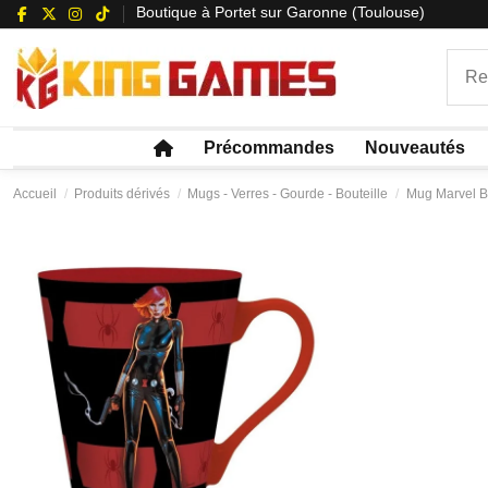
Boutique à Portet sur Garonne (Toulouse)
Précommandes
Nouveautés
Accueil
Produits dérivés
Mugs - Verres - Gourde - Bouteille
Mug Marvel B