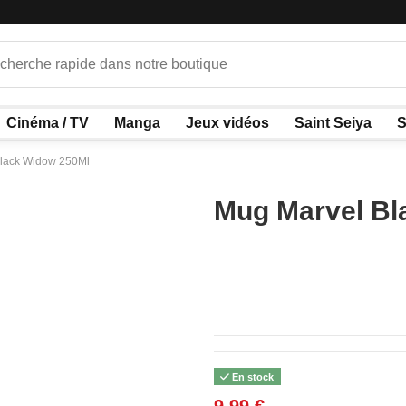
Cinéma / TV
Manga
Jeux vidéos
Saint Seiya
S
lack Widow 250Ml
Mug Marvel Bl
En stock