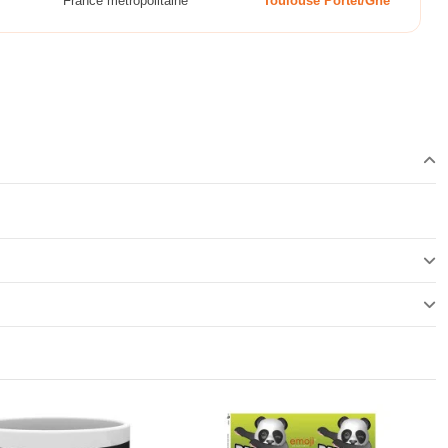
France métropolitaine
Toulouse Portet/Gne