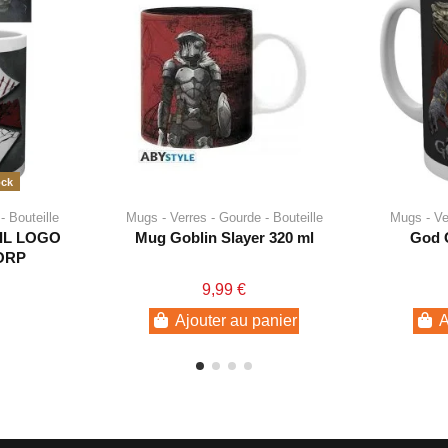
ock
- Bouteille
Mugs - Verres - Gourde - Bouteille
Mugs - Ver
IL LOGO
Mug Goblin Slayer 320 ml
God 
ORP
9,99 €
Ajouter au panier
A