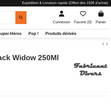
Expédition & Livraison rapide (Offert dès 150€ d'achat)
Connexion
Favoris (
0
)
Panier
uper-Héros
Pop !
Produits dérivés
ack Widow 250Ml