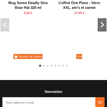
Mug Seven Deadly Sins
Coffret One Piece - Verre
Boar Hat 320 ml
XXL, pin's et carnet
"Skull"
9,99 €
24,99 €
Ajouter au panier
Voir
Newsletter