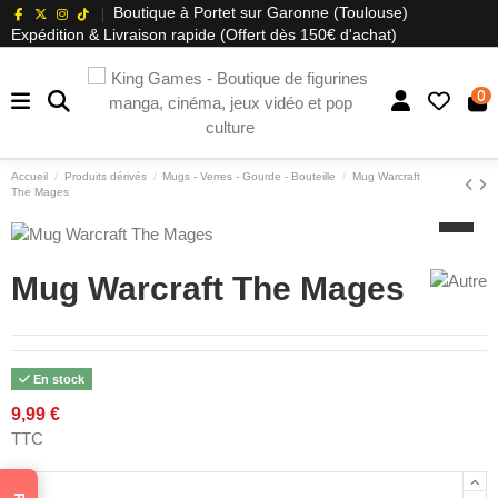
Boutique à Portet sur Garonne (Toulouse)
Expédition & Livraison rapide (Offert dès 150€ d'achat)
0
Accueil
Produits dérivés
Mugs - Verres - Gourde - Bouteille
Mug Warcraft
The Mages
Mug Warcraft The Mages
En stock
9,99 €
TTC