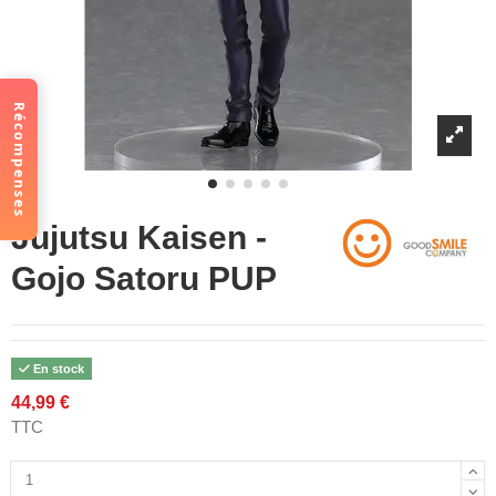
Récompenses
Jujutsu Kaisen -
Gojo Satoru PUP
En stock
44,99 €
TTC