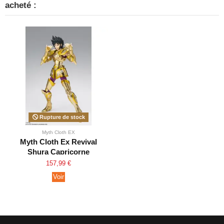
acheté :
Rupture de stock
Myth Cloth EX
Myth Cloth Ex Revival
Shura Capricorne
157,99 €
Voir