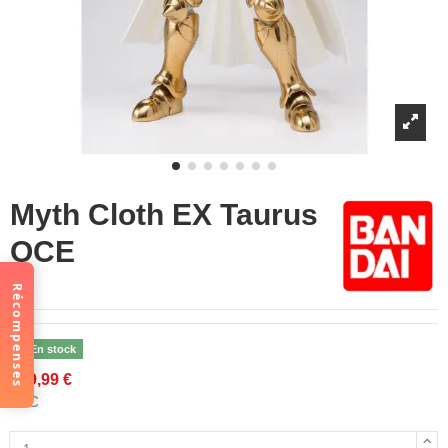
Myth Cloth EX Taurus
OCE
Récompenses
En stock
149,99 €
TTC