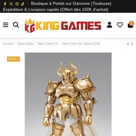
Boutique à Portet sur Garonne (Toulouse)
Expédition & Livraison rapide (Offert dès 150€ d'achat)
0
Accueil
Saint Seiya
Myth Cloth EX
Myth Cloth EX Taurus OCE
Promo !