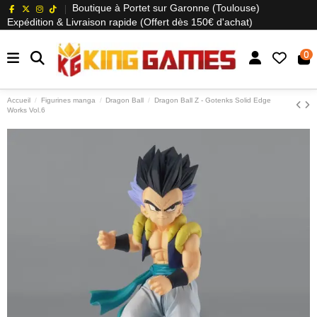
Boutique à Portet sur Garonne (Toulouse)
Expédition & Livraison rapide (Offert dès 150€ d'achat)
0
Accueil
Figurines manga
Dragon Ball
Dragon Ball Z - Gotenks Solid Edge
Works Vol.6