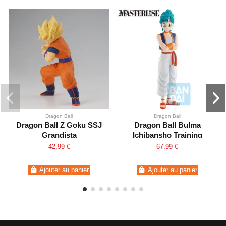
Dragon Ball
Dragon Ball
Dragon Ball Z Goku SSJ
Dragon Ball Bulma
Grandista
Ichibansho Training
Section
42,99 €
67,99 €
Ajouter au panier
Ajouter au panier