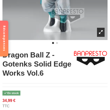
Récompenses
Dragon Ball Z -
Gotenks Solid Edge
Works Vol.6
En stock
34,99 €
TTC