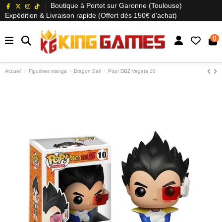
Boutique à Portet sur Garonne (Toulouse)
Expédition & Livraison rapide (Offert dès 150€ d'achat)
0
Accueil
Figurines manga
Dragon Ball
Pop! DBZ Vegeta 10