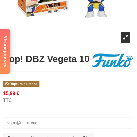
Récompenses
Pop! DBZ Vegeta 10
Rupture de stock
15,99 €
TTC