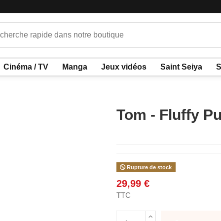
Cinéma / TV
Manga
Jeux vidéos
Saint Seiya
S
Tom - Fluffy Pu
Rupture de stock
29,99 €
TTC