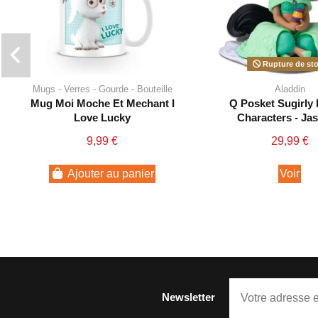
Rupture de st
Mugs - Verres - Gourde - Bouteille
Aladdin
Mug Moi Moche Et Mechant I
Q Posket Sugirly
Love Lucky
Characters - Ja
9,99 €
29,99 €
Ajouter au panier
Voir
Newsletter