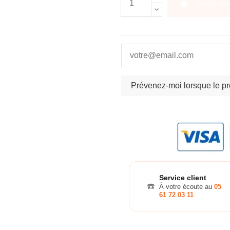
Ajouter au
Service client
☎️
À votre écoute au
05
61 72 03 11