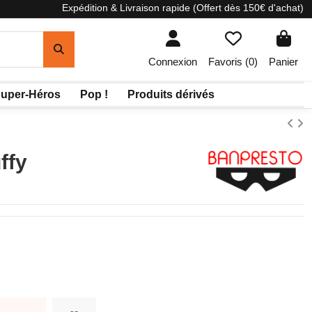
Expédition & Livraison rapide (Offert dès 150€ d'achat)
Connexion
Favoris (
0
)
Panier
uper-Héros
Pop !
Produits dérivés
ffy