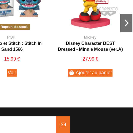
Rupture de stock
POP!
Mickey
 et Stitch : Stitch In
Disney Character BEST
Sand 1566
Dressed - Minnie Mouse (ver.A)
15,99 €
27,99 €
Voir
Ajouter au panier