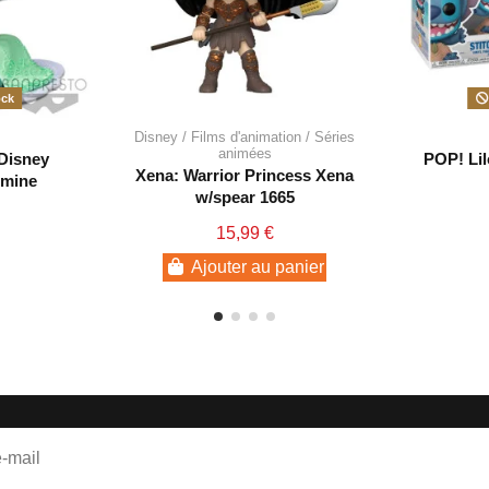
ock
Disney / Films d'animation / Séries
animées
 Disney
POP! Lilo
Xena: Warrior Princess Xena
smine
w/spear 1665
15,99 €
Ajouter au panier