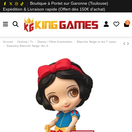
Boutique à Portet sur Garonne (Toulouse)
Expédition & Livraison rapide (Offert dès 150€ d'achat)
0
Accueil
Cinéma / Tv
Disney / Films d'animation
Blanche Neige et les 7 nains
Sweetiny Blanche Neige Ver. A