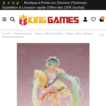
Boutique à Portet sur Garonne (Toulouse)
Expédition & Livraison rapide (Offert dès 150€ d'achat)
0
Accueil
Figurines manga
Hatsune Miku & Vocaloid
Hatsune Miku - Sleeping
Beauty Wonderland