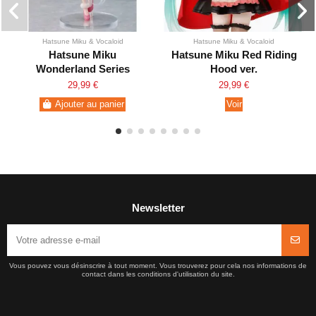
Hatsune Miku & Vocaloid
Hatsune Miku & Vocaloid
Hatsune Miku
Hatsune Miku Red Riding
Wonderland Series
Hood ver.
Raiponce Ver.
29,99 €
29,99 €
Ajouter au panier
Voir
Newsletter
Vous pouvez vous désinscrire à tout moment. Vous trouverez pour cela nos informations de
contact dans les conditions d'utilisation du site.