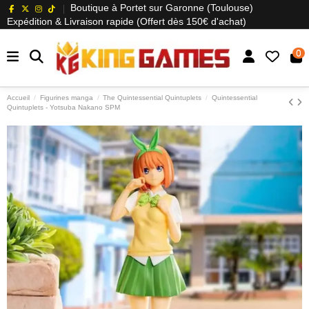
Boutique à Portet sur Garonne (Toulouse)
Expédition & Livraison rapide (Offert dès 150€ d'achat)
0
Accueil
Figurines manga
The Quintessential Quintuplets
Quintessential
Quintuplets - Yotsuba Nakano SPM