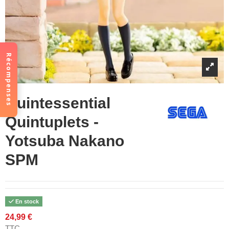
Récompenses
Quintessential
Quintuplets -
Yotsuba Nakano
SPM
En stock
24,99 €
TTC