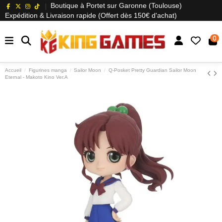
Boutique à Portet sur Garonne (Toulouse)
Expédition & Livraison rapide (Offert dès 150€ d'achat)
0
Accueil
Figurines manga
Sailor Moon
Q-Posket Pretty Guardian Sailor Moon
Eternal - Makoto Kino Ver.A