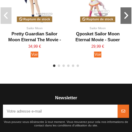
Rupture de stock
Rupture de stock
Sailor Moon
Sailor Moon
Pretty Guardian Sailor
Qposket Sailor Moon
Moon Eternal The Movie -
Eternal Movie - Super
Glitter&Glamours - Super
Sailor Chibi Moon Ver.A
34,99 €
29,99 €
Sailor Uranus
Voir
Voir
Newsletter
Vous pouvez vous désinscrire à tout moment. Vous trouverez pour cela nos informations de
contact dans les conditions d'utilisation du site.