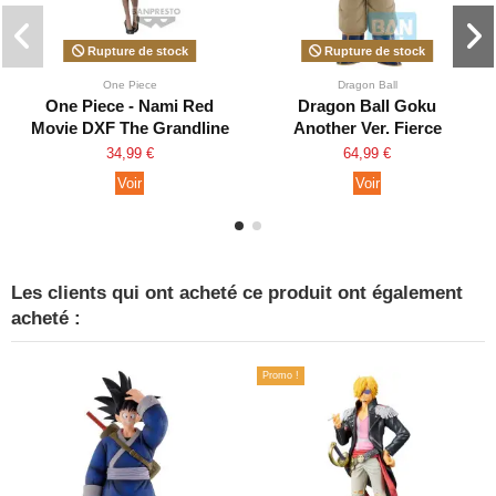
Rupture de stock
Rupture de stock
One Piece
Dragon Ball
One Piece - Nami Red
Dragon Ball Goku
Movie DXF The Grandline
Another Ver. Fierce
Lady Vol.3
Fighting !! World
34,99 €
64,99 €
Tournament Ichibansho
Voir
Voir
Les clients qui ont acheté ce produit ont également
acheté :
Promo !