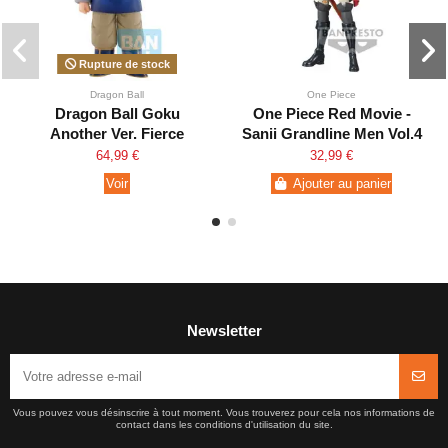
Rupture de stock
Dragon Ball
One Piece
Dragon Ball Goku
One Piece Red Movie -
Another Ver. Fierce
Sanji Grandline Men Vol.4
Fighting !! World
64,99 €
32,99 €
Tournament Ichibansho
Voir
Ajouter au panier
Newsletter
Vous pouvez vous désinscrire à tout moment. Vous trouverez pour cela nos informations de
contact dans les conditions d'utilisation du site.