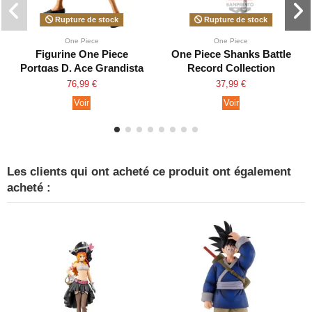
Rupture de stock
Rupture de stock
One Piece
One Piece
Figurine One Piece
One Piece Shanks Battle
Portgas D. Ace Grandista
Record Collection
Special Edition
76,99 €
37,99 €
Voir
Voir
Les clients qui ont acheté ce produit ont également
acheté :