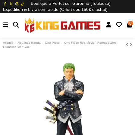
Boutique à Portet sur Garonne (Toulouse)
Expédition & Livraison rapide (Offert dès 150€ d'achat)
0
Accueil
Figurines manga
One Piece
One Piece Red Movie - Roronoa Zoro
Grandline Men Vol.3