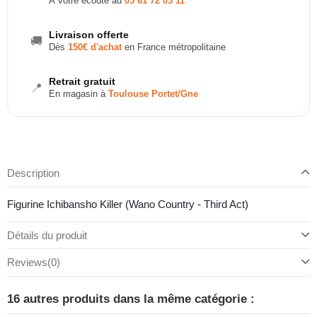
À votre écoute au
05 61 72 03 11
Livraison offerte
🚚
Dès
150€ d'achat
en France métropolitaine
Retrait gratuit
📍
En magasin à
Toulouse Portet/Gne
Description
Figurine Ichibansho Killer (Wano Country - Third Act)
Détails du produit
Reviews
(0)
16 autres produits dans la même catégorie :