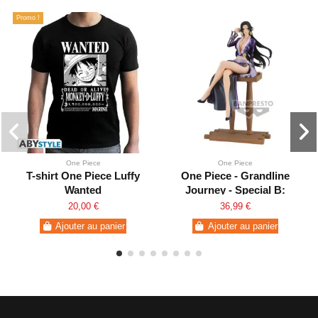
Promo !
One Piece
One Piece
T-shirt One Piece Luffy
One Piece - Grandline
Wanted
Journey - Special B:
Boa.Hancock
20,00 €
36,99 €
Ajouter au panier
Ajouter au panier