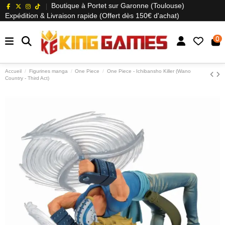
Boutique à Portet sur Garonne (Toulouse)
Expédition & Livraison rapide (Offert dès 150€ d'achat)
0
Accueil
Figurines manga
One Piece
One Piece - Ichibansho Killer (Wano
Country - Third Act)