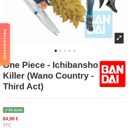
Récompenses
One Piece - Ichibansho
Killer (Wano Country -
Third Act)
En stock
84,99 €
TTC