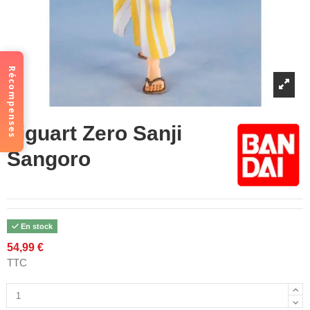
Récompenses
Figuart Zero Sanji
Sangoro
En stock
54,99 €
TTC