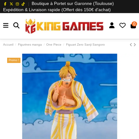
Boutique à Portet sur Garonne (Toulouse)
Expédition & Livraison rapide (Offert dès 150€ d'achat)
0
Accueil
Figurines manga
One Piece
Figuart Zero Sanji Sangoro
Promo !