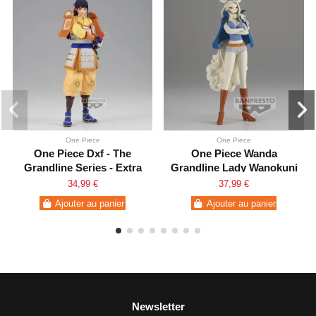
One Piece
One Piece
One Piece Dxf - The
One Piece Wanda
Grandline Series - Extra
Grandline Lady Wanokuni
Kikunojo
Vol.10
34,99 €
37,99 €
Ajouter au panier
Ajouter au panier
Newsletter