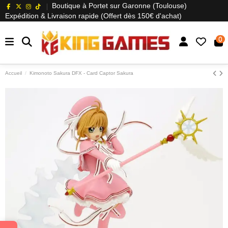
Boutique à Portet sur Garonne (Toulouse)
Expédition & Livraison rapide (Offert dès 150€ d'achat)
0
Accueil
Kimonoto Sakura DFX - Card Captor Sakura