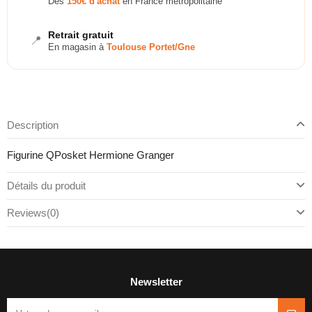
Dès
150€ d'achat
en France métropolitaine
Retrait gratuit
📍
En magasin à
Toulouse Portet/Gne
Description
Figurine QPosket Hermione Granger
Détails du produit
Reviews
(0)
Newsletter