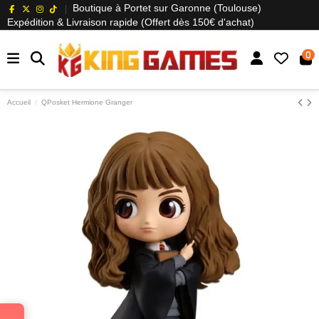
Boutique à Portet sur Garonne (Toulouse)
Expédition & Livraison rapide (Offert dès 150€ d'achat)
0
Accueil
QPosket Hermione Granger