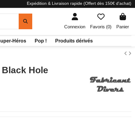
Expédition & Livraison rapide (Offert dès 150€ d'achat)
Connexion
Favoris (
0
)
Panier
uper-Héros
Pop !
Produits dérivés
 Black Hole