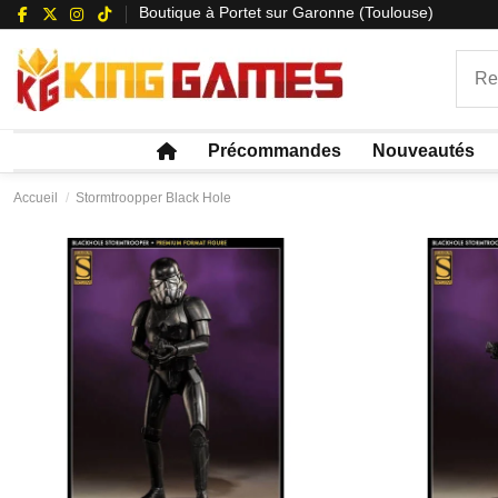
Boutique à Portet sur Garonne (Toulouse)
Précommandes
Nouveautés
Accueil
Stormtroopper Black Hole