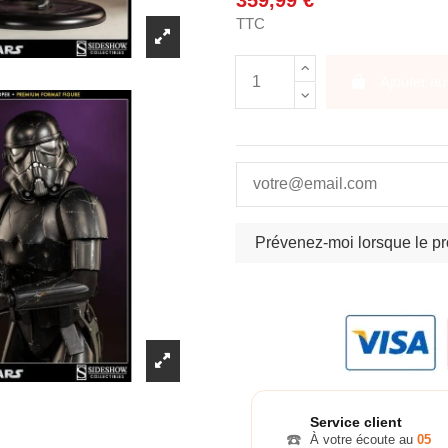
359,99 €
TTC
Ajouter au
Service client
☎️
À votre écoute au
05