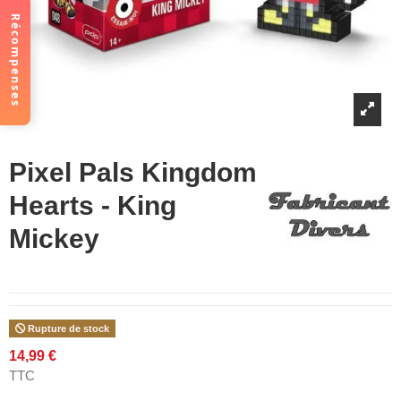
Récompenses
Pixel Pals Kingdom
Hearts - King
Mickey
Rupture de stock
14,99 €
TTC