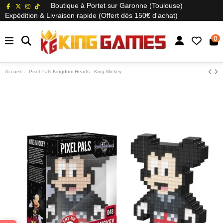
Boutique à Portet sur Garonne (Toulouse)
Expédition & Livraison rapide (Offert dès 150€ d'achat)
0
Accueil
Pixel Pals Kingdom Hearts - King Mickey