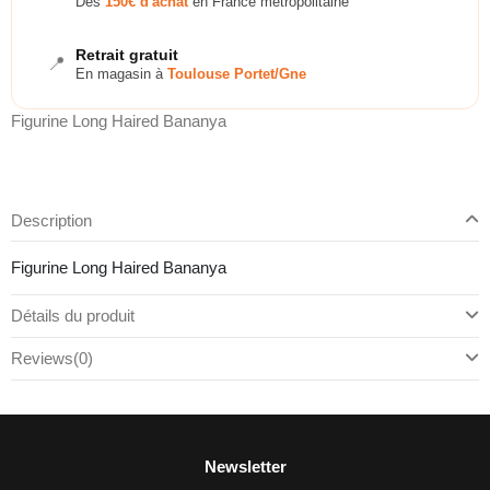
Dès
150€ d'achat
en France métropolitaine
Retrait gratuit
📍
En magasin à
Toulouse Portet/Gne
Figurine Long Haired Bananya
Description
Figurine Long Haired Bananya
Détails du produit
Reviews
(0)
Newsletter