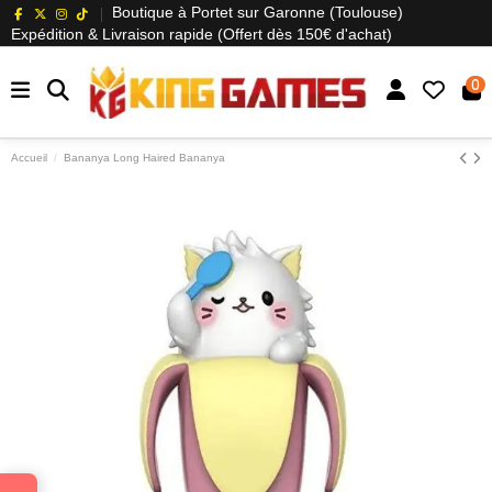
Boutique à Portet sur Garonne (Toulouse)
Expédition & Livraison rapide (Offert dès 150€ d'achat)
0
Accueil
Bananya Long Haired Bananya