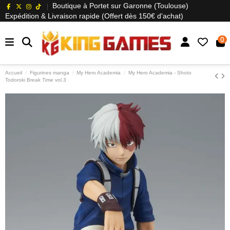
Boutique à Portet sur Garonne (Toulouse)
Expédition & Livraison rapide (Offert dès 150€ d'achat)
0
Accueil
Figurines manga
My Hero Academia
My Hero Academia - Shoto
Todoroki Break Time vol.3