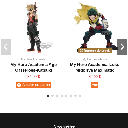
Rupture de stock
My Hero Academia
My Hero Academia
My Hero Academia Age
My Hero Academia Izuku
Of Heroes-Katsuki
Midoriya Maximatic
Bakugo
34,99 €
32,99 €
Ajouter au panier
Voir
Newsletter