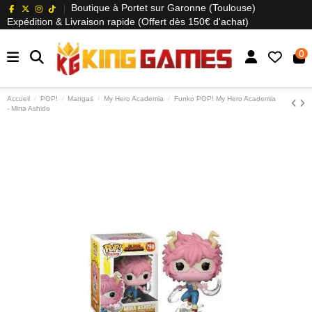
Boutique à Portet sur Garonne (Toulouse)
Expédition & Livraison rapide (Offert dès 150€ d'achat)
0
Accueil
POP!
Mangas
My Hero Academia
Funko POP! My Hero Academia
- Mina Ashido