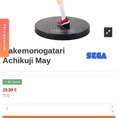
Récompenses
Bakemonogatari
Achikuji May
En stock
29,99 €
TTC