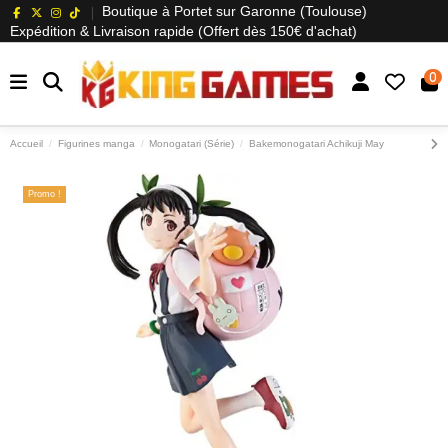
Boutique à Portet sur Garonne (Toulouse)
Expédition & Livraison rapide (Offert dès 150€ d'achat)
0
Accueil
Figurines manga
Monogatari (Série)
Bakemonogatari Achikuji May
Promo !