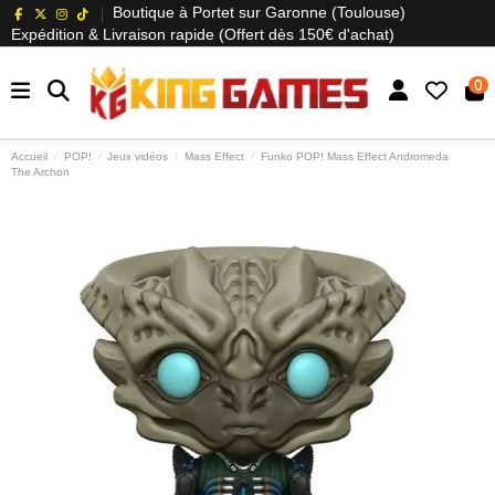
Boutique à Portet sur Garonne (Toulouse)
Expédition & Livraison rapide (Offert dès 150€ d'achat)
0
Accueil
POP!
Jeux vidéos
Mass Effect
Funko POP! Mass Effect Andromeda
The Archon