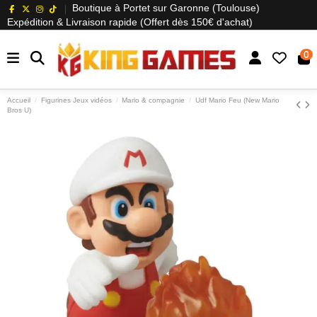
Boutique à Portet sur Garonne (Toulouse)
Expédition & Livraison rapide (Offert dès 150€ d'achat)
0
Accueil
Figurines Jeux vidéos
Mario & compagnie
Udf Mario Feu (New Mario
Bros U)