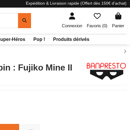
Expédition & Livraison rapide (Offert dès 150€ d'achat)
Connexion
Favoris (
0
)
Panier
uper-Héros
Pop !
Produits dérivés
in : Fujiko Mine II