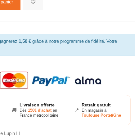
 panier
 gagnerez
1,50 €
grâce à notre programme de fidélité. Votre
Livraison offerte
Retrait gratuit
🚚
📍
Dès
150€ d'achat
en
En magasin à
France métropolitaine
Toulouse Portet/Gne
e Lupin III