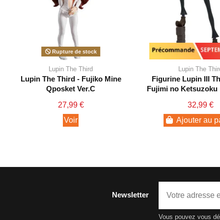
Rupture de stock
Précommande - Septe
Lupin The Third
Lupin The Thir
Lupin The Third - Fujiko Mine
Figurine Lupin III T
Qposket Ver.C
Fujimi no Ketsuzoku
3rd
27,99 €
32,99 €
Voir
Ajouter au p
Newsletter
Vous pouvez vous dési