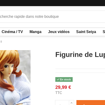
Cinéma / TV
Manga
Jeux vidéos
Saint Seiya
S
II
Figurine de Lup
En stock
29,99 €
TTC