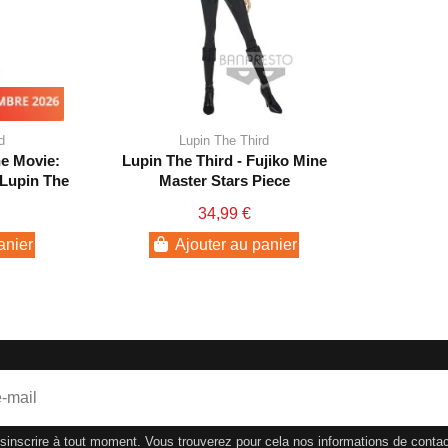
mbre 2026
d
Lupin The Third
he Movie:
Lupin The Third - Fujiko Mine
 Lupin The
Master Stars Piece
34,99 €
anier
Ajouter au panier
nscrire à tout moment. Vous trouverez pour cela nos informations de contact d