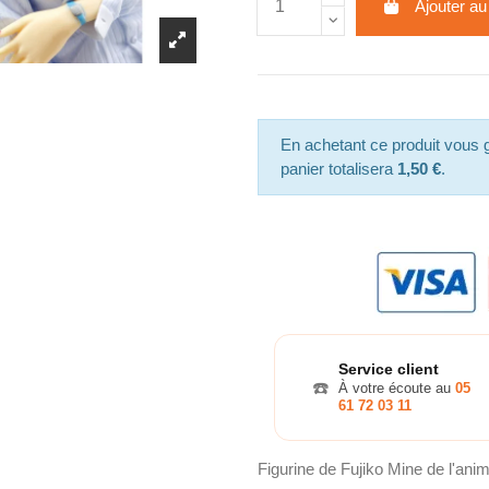
Ajouter au
En achetant ce produit vous
panier totalisera
1,50 €
.
Service client
☎️
À votre écoute au
05
61 72 03 11
Figurine de Fujiko Mine de l'anim