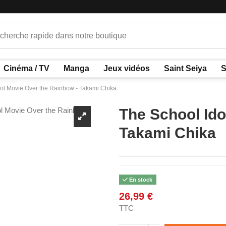
Cinéma / TV
Manga
Jeux vidéos
Saint Seiya
S
ol Movie Over the Rainbow - Takami Chika
The School Ido
Takami Chika
En stock
26,99 €
TTC