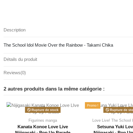
Description
The School Idol Movie Over the Rainbow - Takami Chika
Détails du produit
Reviews
(0)
2 autres produits dans la même catégorie :
Promo !
Rupture de stock
Rupture de st
Figurines manga
Love Live! The School 
Kanata Konoe Love Live
Setsuna Yuki Lov
Nijigasaki - Pop Up Parade
Nijigasaki - Pop U