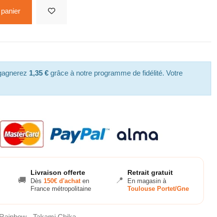
 panier
 gagnerez
1,35 €
grâce à notre programme de fidélité. Votre
Livraison offerte
Retrait gratuit
🚚
📍
Dès
150€ d'achat
en
En magasin à
France métropolitaine
Toulouse Portet/Gne
 Rainbow - Takami Chika