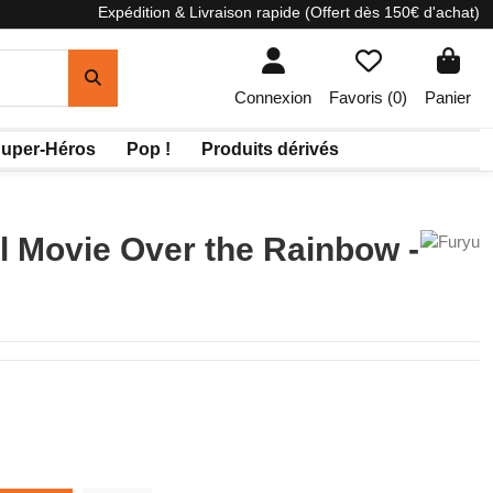
Expédition & Livraison rapide (Offert dès 150€ d'achat)
Connexion
Favoris (
0
)
Panier
uper-Héros
Pop !
Produits dérivés
l Movie Over the Rainbow -