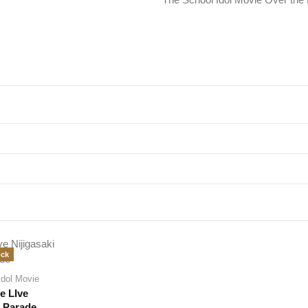
ock
Idol Movie
e LIve
p Parade