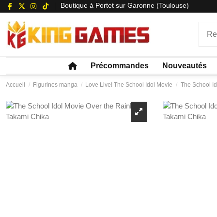
Boutique à Portet sur Garonne (Toulouse)
Précommandes
Nouveautés
Accueil
Figurines manga
Love Live! The School Idol Movie
The School Id