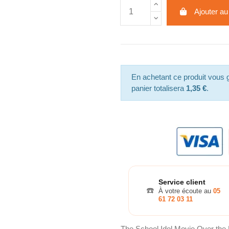
Ajouter au
En achetant ce produit vous
panier totalisera
1,35 €
.
Service client
☎️
À votre écoute au
05
61 72 03 11
The School Idol Movie Over the